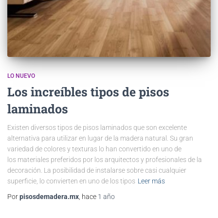
LO NUEVO
Los increíbles tipos de pisos
laminados
Existen diversos tipos de pisos laminados que son excelente
alternativa para utilizar en lugar de la madera natural. Su gran
variedad de colores y texturas lo han convertido en uno de
los materiales preferidos por los arquitectos y profesionales de la
decoración. La posibilidad de instalarse sobre casi cualquier
superficie, lo convierten en uno de los tipos
Leer más
Por
pisosdemadera.mx
, hace
1 año