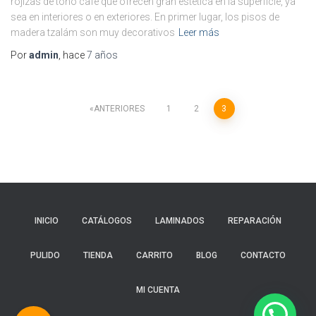
rojizas de tono café que ofrecen gran estética en la superficie, ya
sea en interiores o en exteriores. En primer lugar, los pisos de
madera tzalám son muy decorativos
Leer más
Por
admin
, hace
7 años
Paginación
ANTERIORES
1
2
3
de
entradas
INICIO
CATÁLOGOS
LAMINADOS
REPARACIÓN
PULIDO
TIENDA
CARRITO
BLOG
CONTACTO
MI CUENTA