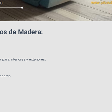
sos de Madera:
 para interiores y exteriores;
mperes.