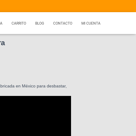
DA
CARRITO
BLOG
CONTACTO
MI CUENTA
ra
abricada en México para desbastar,