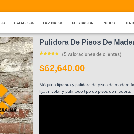
CIO
CATÁLOGOS
LAMINADOS
REPARACIÓN
PULIDO
TIEN
Pulidora De Pisos De Made
(
5
valoraciones de clientes)
Valorado
5
con
4.80
de
$
62,640.00
5 en base
a
valoracione
s de
clientes
Máquina lijadora y pulidora de pisos de madera f
lijar, nivelar y pulir todo tipo de pisos de madera.