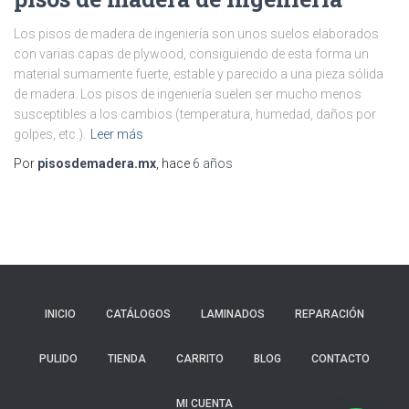
Los pisos de madera de ingeniería son unos suelos elaborados
con varias capas de plywood, consiguiendo de esta forma un
material sumamente fuerte, estable y parecido a una pieza sólida
de madera. Los pisos de ingeniería suelen ser mucho menos
susceptibles a los cambios (temperatura, humedad, daños por
golpes, etc.).
Leer más
Por
pisosdemadera.mx
, hace
6 años
INICIO
CATÁLOGOS
LAMINADOS
REPARACIÓN
PULIDO
TIENDA
CARRITO
BLOG
CONTACTO
MI CUENTA