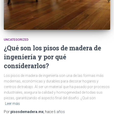
UNCATEGORIZED
¿Qué son los pisos de madera de
ingeniería y por qué
considerarlos?
Los pisos de madera de ingeniería son una de las formas más
modernas, económicas y durables para decorar hogares y
centros de trabajo. Al ser un material que ha pasado por procesos
industriales, asegura la calidad y homogeneidad de todas sus
piezas, garantizando el aspecto final del diseño. ¿Qué son
Leer más
Por
pisosdemadera.mx
, hace
6 años