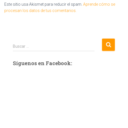
Este sitio usa Akismet para reducir el spam.
Aprende cómo se
procesan los datos de tus comentarios.
B
Buscar …
u
s
Síguenos en Facebook:
c
a
r
: