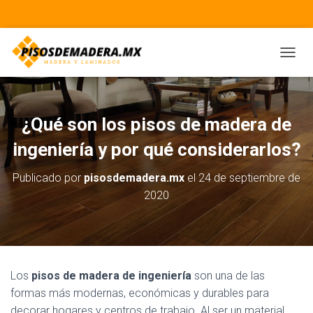
CAMBI
¿Qué son los pisos de madera de
ingeniería y por qué considerarlos?
Publicado por
pisosdemadera.mx
el
24 de septiembre de
2020
Los
pisos de madera de ingeniería
son una de las
formas más modernas, económicas y durables para
decorar hogares y centros de trabajo. Al ser un material