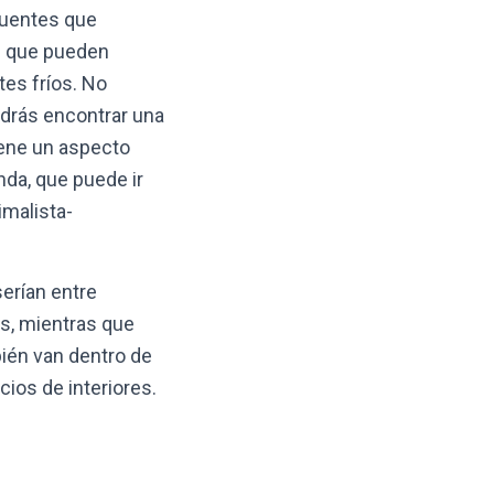
cuentes que
ad que pueden
es fríos. No
odrás encontrar una
iene un aspecto
nda, que puede ir
imalista-
erían entre
s, mientras que
bién van dentro de
cios de interiores.