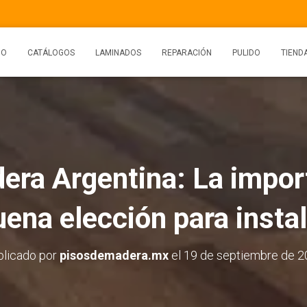
IO
CATÁLOGOS
LAMINADOS
REPARACIÓN
PULIDO
TIEND
era Argentina: La impor
uena elección para instal
blicado por
pisosdemadera.mx
el
19 de septiembre de 2