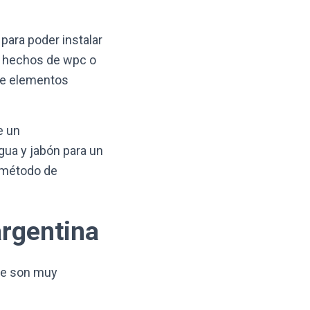
para poder instalar
án hechos de wpc o
nte elementos
e un
gua y jabón para un
o método de
argentina
ue son muy