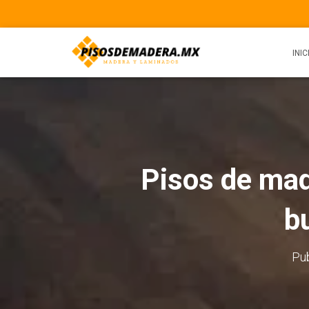
INIC
Pisos de mad
b
Pu