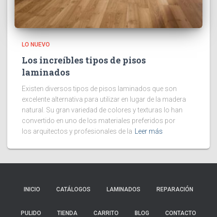
LO NUEVO
Los increíbles tipos de pisos
laminados
Existen diversos tipos de pisos laminados que son
excelente alternativa para utilizar en lugar de la madera
natural. Su gran variedad de colores y texturas lo han
convertido en uno de los materiales preferidos por
los arquitectos y profesionales de la
Leer más
INICIO
CATÁLOGOS
LAMINADOS
REPARACIÓN
PULIDO
TIENDA
CARRITO
BLOG
CONTACTO