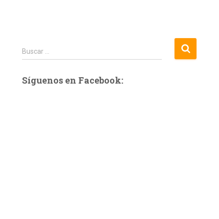
B
Buscar …
u
s
Síguenos en Facebook:
c
a
r
: