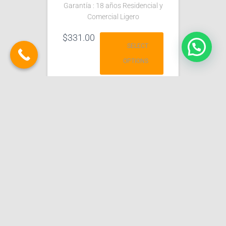
Garantía : 18 años Residencial y
Comercial Ligero
$
331.00
SELECT
OPTIONS
INICIO
CATÁLOGOS
LAMINADOS
REPARACIÓN
PULIDO
TIENDA
CARRITO
BLOG
CONTACTO
MI CUENTA
Hestia | Desarrollado por
ThemeIsle