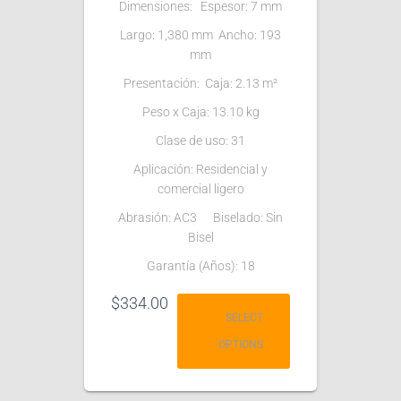
Dimensiones: Espesor: 7 mm
Largo: 1,380 mm Ancho: 193
mm
Presentación: Caja: 2.13 m²
Peso x Caja: 13.10 kg
Clase de uso: 31
Aplicación: Residencial y
comercial ligero
Abrasión: AC3 Biselado: Sin
Bisel
Garantía (Años): 18
$
334.00
SELECT
OPTIONS