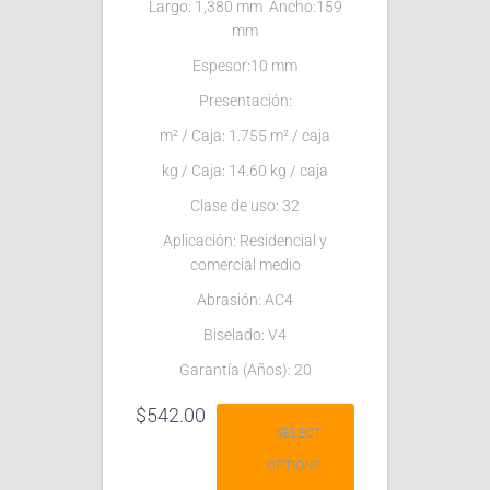
Largo: 1,380 mm Ancho:159
mm
Espesor:10 mm
Presentación:
m² / Caja: 1.755 m² / caja
kg / Caja: 14.60 kg / caja
Clase de uso: 32
Aplicación: Residencial y
comercial medio
Abrasión: AC4
Biselado: V4
Garantía (Años): 20
$
542.00
SELECT
OPTIONS