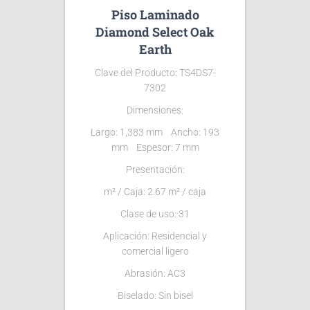
Piso Laminado
Diamond Select Oak
Earth
Clave del Producto: TS4DS7-
7302
Dimensiones:
Largo: 1,383 mm Ancho: 193
mm Espesor: 7 mm
Presentación:
m² / Caja: 2.67 m² / caja
Clase de uso: 31
Aplicación: Residencial y
comercial ligero
Abrasión: AC3
Biselado: Sin bisel