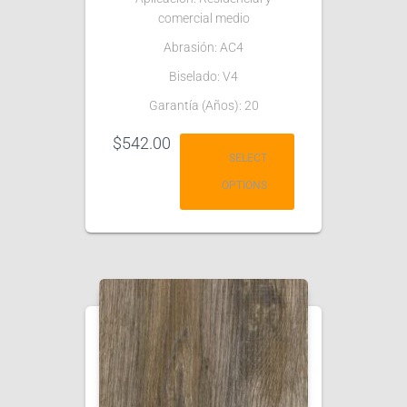
comercial medio
Abrasión: AC4
Biselado: V4
Garantía (Años): 20
$
542.00
SELECT
OPTIONS