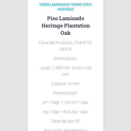
PISOS LAMINADOS TEKNO STEP
HERITAGE
Piso Laminado
Heritage Plantation
Oak
Clave del Producto: TS4HE10-
34074
Dimensiones:
Largo: 1,380 mm Ancho:159
mm
Espesor:10 mm
Presentación:
m² / Caja: 1.755 m² / caja
kg / Caja: 14.60 kg / caja
Clase de uso: 32
Aplicación: Residencial y