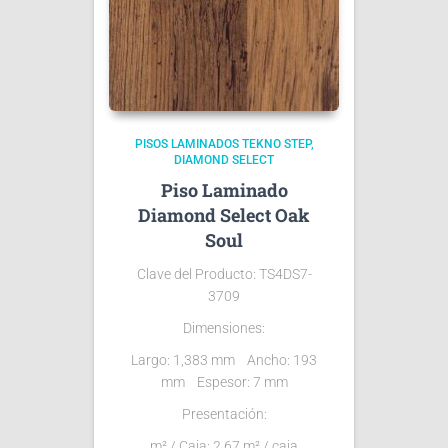
PISOS LAMINADOS TEKNO STEP
DIAMOND SELECT
Piso Laminado
Diamond Select Oak
Soul
Clave del Producto:
TS4DS7-
3709
Dimensiones:
Largo: 1,383 mm Ancho: 193
mm Espesor: 7 mm
Presentación:
m² / Caja: 2.67 m² / caja