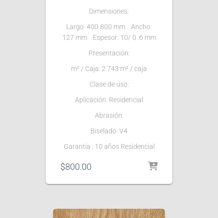
Dimensiones:
Largo: 400-800 mm Ancho:
127 mm Espesor: 10/ 0 .6 mm
Presentación:
m² / Caja: 2.743 m² / caja
Clase de uso:
Aplicación: Residencial
Abrasión:
Biselado: V4
Garantía : 10 años Residencial
$
800.00