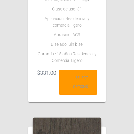
Clase de uso: 31
Aplicación: Residencial y
comercial ligero
Abrasión: AC3
Biselado: Sin bisel
Garantía : 18 años Residencial y
Comercial Ligero
$
331.00
SELECT
OPTIONS