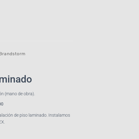
Brandstorm
aminado
ión (mano de obra).
00
talación de piso laminado. Instalamos
EX.