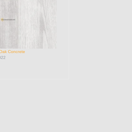
Oak Concrete
022