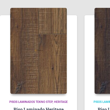
PISOS LAMINADOS TEKNO STEP
HERITAGE
PISOS LAM
Piso Laminado Heritage
Piso 