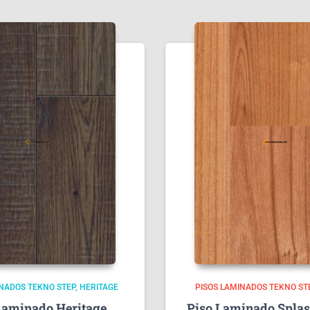
INADOS TEKNO STEP
HERITAGE
PISOS LAMINADOS TEKNO ST
Laminado Heritage
Piso Laminado Splas