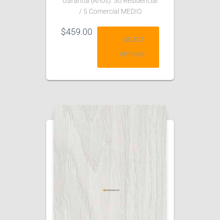
Garantía (Años): 30 Residencial
/ 5 Comercial MEDIO
$
459.00
SELECT
OPTIONS