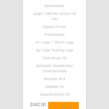
Dimensiones:
Largo: 1,380 mm Ancho:159
mm
Espesor:10 mm
Presentación:
m² / Caja: 1.755 m² / caja
kg / Caja: 14.60 kg / caja
Clase de uso: 32
Aplicación: Residencial y
comercial medio
Abrasión: AC4
Biselado: V4
Garantía (Años): 20
$
542.00
SELECT