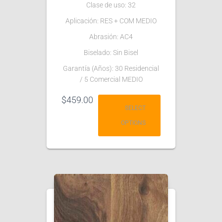
Clase de uso: 32
Aplicación: RES + COM MEDIO
Abrasión: AC4
Biselado: Sin Bisel
Garantía (Años): 30 Residencial
/ 5 Comercial MEDIO
$
459.00
SELECT
OPTIONS