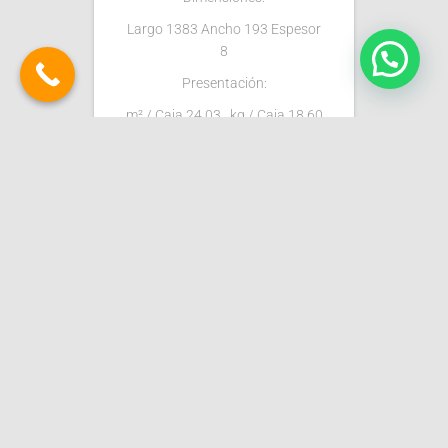
Largo 1383 Ancho 193 Espesor
8
Presentación:
m² / Caja 24,03 kg / Caja 18,60
Clase de uso: 32
Aplicación: RES + COM MEDIO
Abrasión: AC4
Biselado: Sin Bisel
Garantía (Años): 30 Residencial
/ 5 Comercial MEDIO
$
459.00
SELECT
OPTIONS