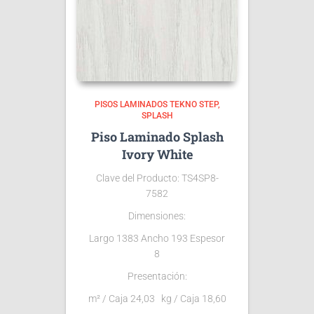
PISOS LAMINADOS TEKNO STEP
SPLASH
Piso Laminado Splash
Ivory White
Clave del Producto: TS4SP8-
7582
Dimensiones:
Largo 1383 Ancho 193 Espesor
8
Presentación:
m² / Caja 24,03 kg / Caja 18,60