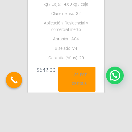
kg / Caja: 14.60 kg / caja
Clase de uso: 32
Aplicación: Residencial y
comercial medio
Abrasión: AC4
Biselado: V4
Garantía (Años): 20
$
542.00
SELECT
OPTIONS
INICIO
CATÁLOGOS
LAMINADOS
REPARACIÓN