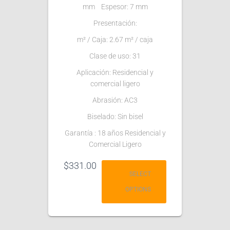
mm Espesor: 7 mm
Presentación:
m² / Caja: 2.67 m² / caja
Clase de uso: 31
Aplicación: Residencial y
comercial ligero
Abrasión: AC3
Biselado: Sin bisel
Garantía : 18 años Residencial y
Comercial Ligero
$
331.00
SELECT
OPTIONS