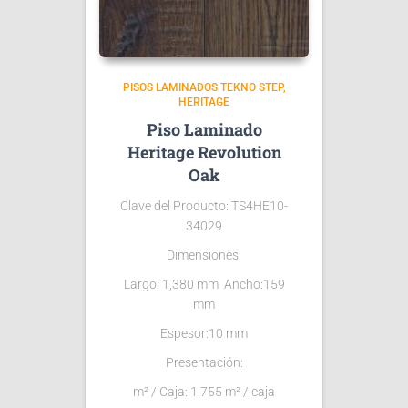
PISOS LAMINADOS TEKNO STEP
HERITAGE
Piso Laminado
Heritage Revolution
Oak
Clave del Producto: TS4HE10-
34029
Dimensiones:
Largo: 1,380 mm Ancho:159
mm
Espesor:10 mm
Presentación:
m² / Caja: 1.755 m² / caja