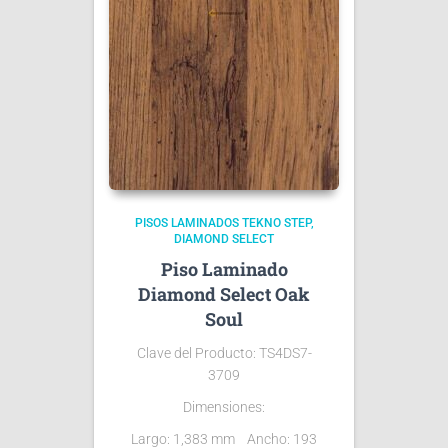
PISOS LAMINADOS TEKNO STEP
DIAMOND SELECT
Piso Laminado
Diamond Select Oak
Soul
Clave del Producto:
TS4DS7-
3709
Dimensiones:
Largo: 1,383 mm Ancho: 193