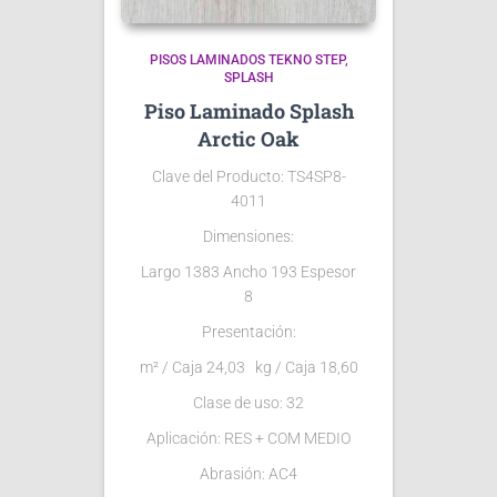
PISOS LAMINADOS TEKNO STEP
SPLASH
Piso Laminado Splash
Arctic Oak
Clave del Producto: TS4SP8-
4011
Dimensiones:
Largo 1383 Ancho 193 Espesor
8
Presentación:
m² / Caja 24,03 kg / Caja 18,60
Clase de uso: 32
Aplicación: RES + COM MEDIO
Abrasión: AC4