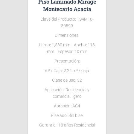
Piso Laminado Mirage
Montecarlo Acacia
Clave del Producto: TS4M10-
30590
Dimensiones:
Largo: 1,380 mm Ancho: 116
mm Espesor: 10 mm
Presentación:
m² / Caja: 2.24 m² / caja
Clase de uso: 32
Aplicación: Residencial y
comercial ligero
Abrasión: AC4
Biselado: Sin bisel
Garantía : 18 años Residencial