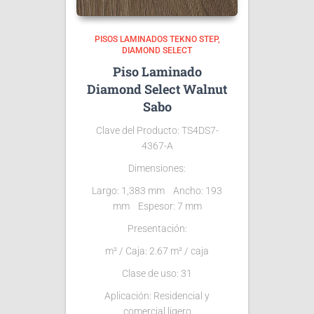
PISOS LAMINADOS TEKNO STEP
DIAMOND SELECT
Piso Laminado
Diamond Select Walnut
Sabo
Clave del Producto:
TS4DS7-
4367-A
Dimensiones:
Largo: 1,383 mm Ancho: 193
mm Espesor: 7 mm
Presentación:
m² / Caja: 2.67 m² / caja
Clase de uso: 31
Aplicación: Residencial y
comercial ligero