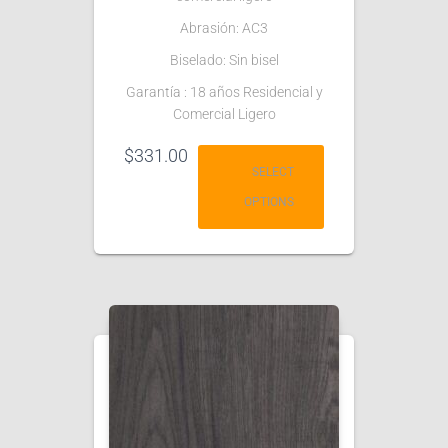
Abrasión: AC3
Biselado: Sin bisel
Garantía : 18 años Residencial y
Comercial Ligero
$
331.00
SELECT
OPTIONS