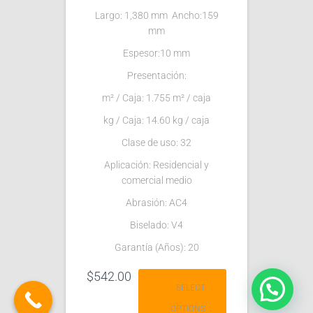
Largo: 1,380 mm Ancho:159
mm
Espesor:10 mm
Presentación:
m² / Caja: 1.755 m² / caja
kg / Caja: 14.60 kg / caja
Clase de uso: 32
Aplicación: Residencial y
comercial medio
Abrasión: AC4
Biselado: V4
Garantía (Años): 20
$
542.00
SELECT
OPTIONS