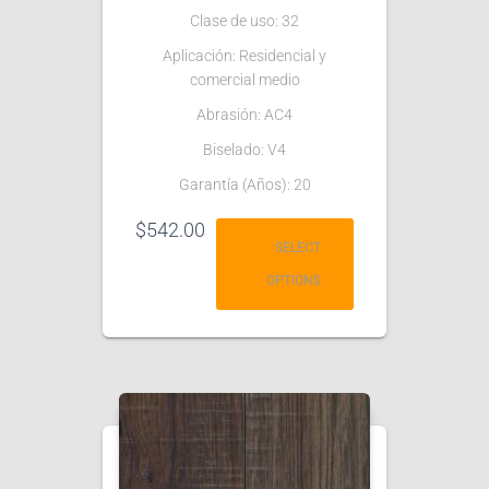
Clase de uso: 32
Aplicación: Residencial y
comercial medio
Abrasión: AC4
Biselado: V4
Garantía (Años): 20
$
542.00
SELECT
OPTIONS