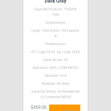
Dark Gray
Clave del Producto: TS4SP8-
7582
Dimensiones:
Largo 1383 Ancho 193 Espesor
8
Presentación:
m² / Caja 24,03 kg / Caja 18,60
Clase de uso: 32
Aplicación: RES + COM MEDIO
Abrasión: AC4
Biselado: Sin Bisel
Garantía (Años): 30 Residencial
/ 5 Comercial MEDIO
$
459.00