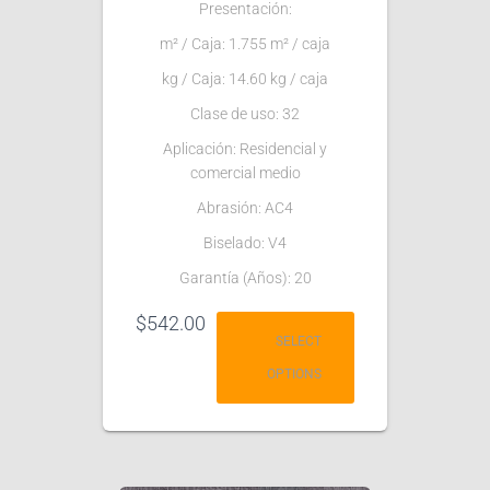
Presentación:
m² / Caja: 1.755 m² / caja
kg / Caja: 14.60 kg / caja
Clase de uso: 32
Aplicación: Residencial y
comercial medio
Abrasión: AC4
Biselado: V4
Garantía (Años): 20
$
542.00
SELECT
OPTIONS