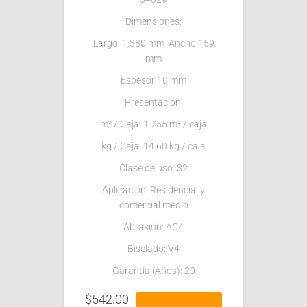
Dimensiones:
Largo: 1,380 mm Ancho:159
mm
Espesor:10 mm
Presentación:
m² / Caja: 1.755 m² / caja
kg / Caja: 14.60 kg / caja
Clase de uso: 32
Aplicación: Residencial y
comercial medio
Abrasión: AC4
Biselado: V4
Garantía (Años): 20
$
542.00