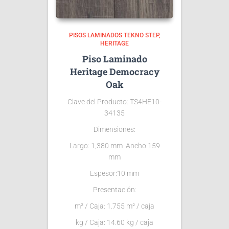
PISOS LAMINADOS TEKNO STEP
HERITAGE
Piso Laminado
Heritage Democracy
Oak
Clave del Producto: TS4HE10-
34135
Dimensiones:
Largo: 1,380 mm Ancho:159
mm
Espesor:10 mm
Presentación:
m² / Caja: 1.755 m² / caja
kg / Caja: 14.60 kg / caja