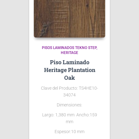
PISOS LAMINADOS TEKNO STEP
HERITAGE
Piso Laminado
Heritage Plantation
Oak
Clave del Producto: TS4HE10-
34074
Dimensiones:
Largo: 1,380 mm Ancho:159
mm
Espesor:10 mm