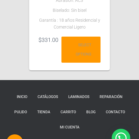
Abrasión: AC3
Biselado: Sin bisel
Garantía : 18 años Residencial y
Comercial Ligero
$
331.00
SELECT
OPTIONS
INICIO
CATÁLOGOS
LAMINADOS
REPARACIÓN
PULIDO
TIENDA
CARRITO
BLOG
CONTACTO
MI CUENTA