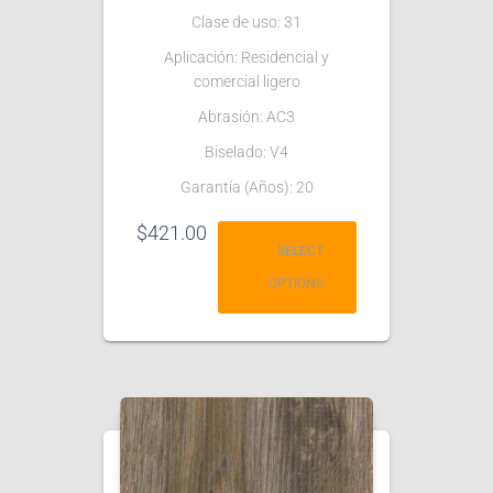
Clase de uso: 31
Aplicación: Residencial y
comercial ligero
Abrasión: AC3
Biselado: V4
Garantía (Años): 20
$
421.00
SELECT
OPTIONS