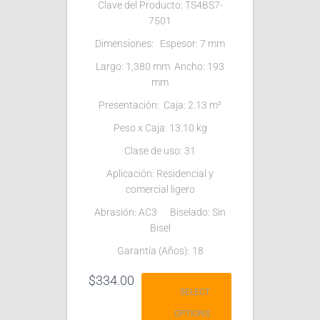
Clave del Producto: TS4BS7-
7501
Dimensiones: Espesor: 7 mm
Largo: 1,380 mm Ancho: 193
mm
Presentación: Caja: 2.13 m²
Peso x Caja: 13.10 kg
Clase de uso: 31
Aplicación: Residencial y
comercial ligero
Abrasión: AC3 Biselado: Sin
Bisel
Garantía (Años): 18
$
334.00
SELECT
OPTIONS