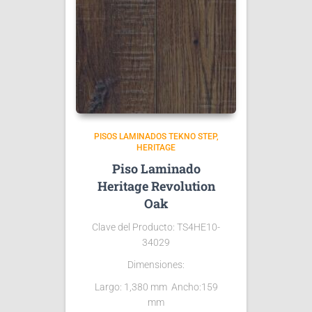
PISOS LAMINADOS TEKNO STEP
HERITAGE
Piso Laminado
Heritage Revolution
Oak
Clave del Producto: TS4HE10-
34029
Dimensiones:
Largo: 1,380 mm Ancho:159
mm