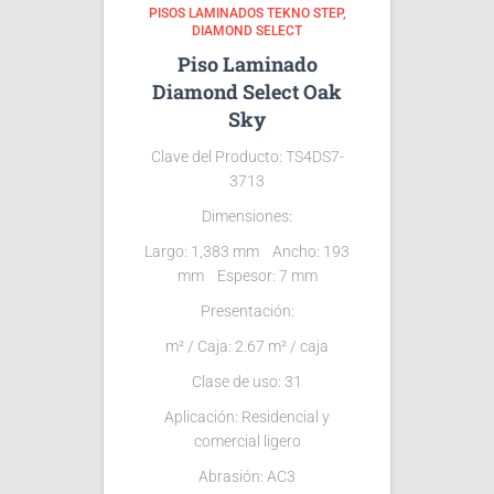
PISOS LAMINADOS TEKNO STEP
DIAMOND SELECT
Piso Laminado
Diamond Select Oak
Sky
Clave del Producto:
TS4DS7-
3713
Dimensiones:
Largo: 1,383 mm Ancho: 193
mm Espesor: 7 mm
Presentación:
m² / Caja: 2.67 m² / caja
Clase de uso: 31
Aplicación: Residencial y
comercial ligero
Abrasión: AC3