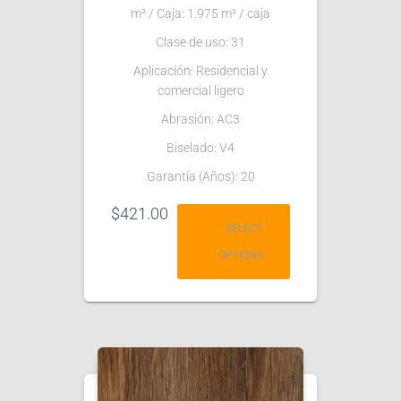
m² / Caja: 1.975 m² / caja
Clase de uso: 31
Aplicación: Residencial y
comercial ligero
Abrasión: AC3
Biselado: V4
Garantía (Años): 20
$
421.00
SELECT
OPTIONS