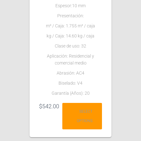
Espesor:10 mm
Presentación:
m² / Caja: 1.755 m² / caja
kg / Caja: 14.60 kg / caja
Clase de uso: 32
Aplicación: Residencial y
comercial medio
Abrasión: AC4
Biselado: V4
Garantía (Años): 20
$
542.00
SELECT
OPTIONS