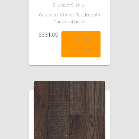
Biselado: Sin bisel
Garantía : 18 años Residencial y
Comercial Ligero
$
331.00
SELECT
OPTIONS